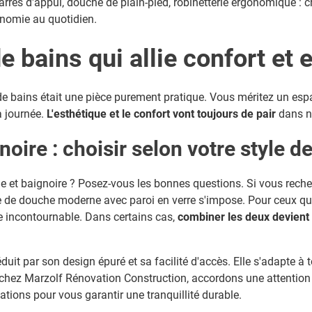
arres d'appui, douche de plain-pied, robinetterie ergonomique :
onomie au quotidien.
e bains qui allie confort et 
 de bains était une pièce purement pratique. Vous méritez un espa
a journée.
L'esthétique et le confort vont toujours de pair
dans no
oire : choisir selon votre style de
 et baignoire ? Posez-vous les bonnes questions. Si vous recherc
e de douche moderne avec paroi en verre s'impose. Pour ceux q
te incontournable. Dans certains cas,
combiner les deux devient
duit par son design épuré et sa facilité d'accès. Elle s'adapte à 
us, chez Marzolf Rénovation Construction, accordons une attention 
lations pour vous garantir une tranquillité durable.