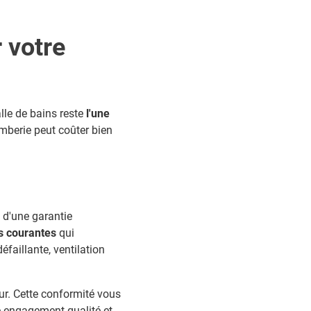
 votre
lle de bains reste
l'une
omberie peut coûter bien
 d'une garantie
rs courantes
qui
éfaillante, ventilation
r. Cette conformité vous
re engagement qualité et