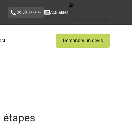
4,9
06 30 1
Actualités
* ** **
| 25 avis contrôlés
act
Demander un devis
s étapes