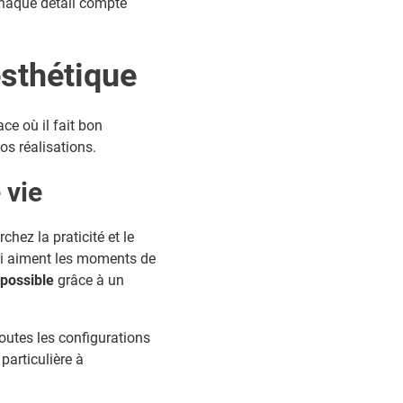
 chaque détail compte
esthétique
ce où il fait bon
s réalisations.
 vie
hez la praticité et le
ui aiment les moments de
 possible
grâce à un
toutes les configurations
particulière à