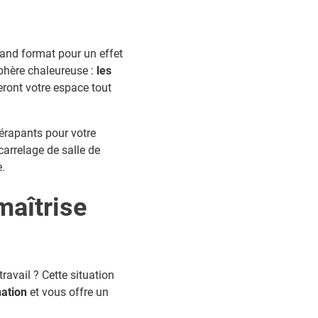
rand format pour un effet
phère chaleureuse :
les
eront votre espace tout
dérapants pour votre
 carrelage de salle de
e.
maîtrise
ravail ? Cette situation
nation
et vous offre un